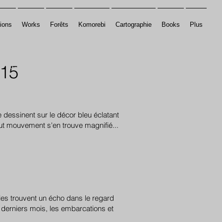
ions
Works
Forêts
Komorebi
Cartographie
Books
Plus
015
Next
 dessinent sur le décor bleu éclatant
out mouvement s'en trouve magnifié...
elles trouvent un écho dans le regard
derniers mois, les embarcations et